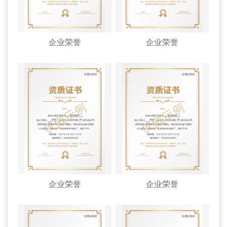
企业荣誉
企业荣誉
企业荣誉
企业荣誉